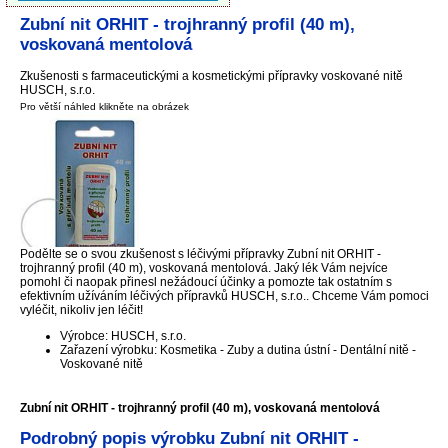
Zubní nit ORHIT - trojhranný profil (40 m),
voskovaná mentolová
Zkušenosti s farmaceutickými a kosmetickými přípravky voskované nitě
HUSCH, s.r.o.
Pro větší náhled klikněte na obrázek
Podělte se o svou zkušenost s léčivými přípravky Zubní nit ORHIT -
trojhranný profil (40 m), voskovaná mentolová. Jaký lék Vám nejvíce
pomohl či naopak přinesl nežádoucí účinky a pomozte tak ostatním s
efektivním užíváním léčivých přípravků HUSCH, s.r.o.. Chceme Vám pomoci
vyléčit, nikoliv jen léčit!
Výrobce: HUSCH, s.r.o.
Zařazení výrobku: Kosmetika - Zuby a dutina ústní - Dentální nitě -
Voskované nitě
Zubní nit ORHIT - trojhranný profil (40 m), voskovaná mentolová
Podrobný popis výrobku Zubní nit ORHIT -