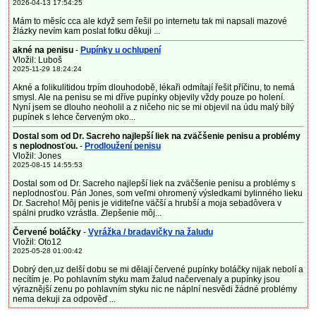
2026-04-13 17:54:25
Mám to měsíc cca ale když sem řešil po internetu tak mi napsali mazové
žlázky nevím kam poslat fotku děkuji ...
akné na penisu
-
Pupínky u ochlupení
Vložil: Luboš
2025-11-29 18:24:24
Akné a folikulitidou trpím dlouhodobě, lékaři odmítají řešit příčinu, to nemá
smysl. Ale na penisu se mi dříve pupínky objevily vždy pouze po holení.
Nyní jsem se dlouho neoholil a z ničeho nic se mi objevil na údu malý bílý
pupínek s lehce červeným oko...
Dostal som od Dr. Sacreho najlepší liek na zväčšenie penisu a problémy
s neplodnosťou.
-
Prodloužení penisu
Vložil: Jones
2025-08-15 14:55:53
Dostal som od Dr. Sacreho najlepší liek na zväčšenie penisu a problémy s
neplodnosťou. Pán Jones, som veľmi ohromený výsledkami bylinného lieku
Dr. Sacreho! Môj penis je viditeľne väčší a hrubší a moja sebadôvera v
spálni prudko vzrástla. Zlepšenie môj...
Červené boláčky
-
Vyrážka / bradavičky na žaludu
Vložil: Oto12
2025-05-28 01:00:42
Dobrý den,uz delší dobu se mi dělají červené pupínky boláčky nijak nebolí a
necítím je. Po pohlavním styku mam žalud načervenaly a pupínky jsou
výraznější zenu po pohlavním styku nic ne náplní nesvědi žádné problémy
nema dekuji za odpověď ...