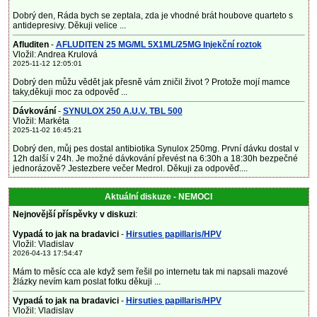
Dobrý den, Ráda bych se zeptala, zda je vhodné brát houbove quarteto s
antidepresivy. Děkuji velice ...
Afluditen
-
AFLUDITEN 25 MG/ML 5X1ML/25MG Injekční roztok
Vložil: Andrea Krulová
2025-11-12 12:05:01
Dobrý den můžu vědět jak přesně vám zničil život ? Protože mojí mamce
taky,děkuji moc za odpověď ...
Dávkování
-
SYNULOX 250 A.U.V. TBL 500
Vložil: Markéta
2025-11-02 16:45:21
Dobrý den, můj pes dostal antibiotika Synulox 250mg. První dávku dostal v
12h další v 24h. Je možné dávkování převést na 6:30h a 18:30h bezpečné
jednorázově? Jestezbere večer Medrol. Děkuji za odpověď....
Aktuální diskuze - NEMOCI
Nejnovější příspěvky v diskuzi
:
Vypadá to jak na bradavici
-
Hirsuties papillaris/HPV
Vložil: Vladislav
2026-04-13 17:54:47
Mám to měsíc cca ale když sem řešil po internetu tak mi napsali mazové
žlázky nevím kam poslat fotku děkuji ...
Vypadá to jak na bradavici
-
Hirsuties papillaris/HPV
Vložil: Vladislav