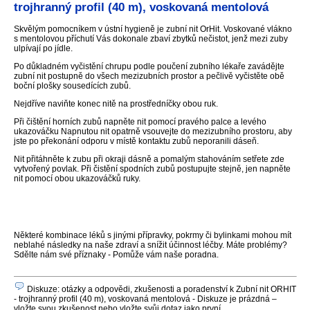
trojhranný profil (40 m), voskovaná mentolová
Skvělým pomocníkem v ústní hygieně je zubní nit OrHit. Voskované vlákno
s mentolovou příchutí Vás dokonale zbaví zbytků nečistot, jenž mezi zuby
ulpívají po jídle.
Po důkladném vyčistění chrupu podle poučení zubního lékaře zavádějte
zubní nit postupně do všech mezizubních prostor a pečlivě vyčistěte obě
boční plošky sousedících zubů.
Nejdříve naviňte konec nitě na prostředníčky obou ruk.
Při čištění horních zubů napněte nit pomocí pravého palce a levého
ukazováčku Napnutou nit opatrně vsouvejte do mezizubního prostoru, aby
jste po překonání odporu v místě kontaktu zubů neporanili dáseň.
Nit přitáhněte k zubu při okraji dásně a pomalým stahováním setřete zde
vytvořený povlak. Při čistění spodních zubů postupujte stejně, jen napněte
nit pomocí obou ukazováčků ruky.
Některé kombinace léků s jinými přípravky, pokrmy či bylinkami mohou mít
neblahé následky na naše zdraví a snížit účinnost léčby. Máte problémy?
Sdělte nám své příznaky - Pomůže vám naše poradna.
Diskuze: otázky a odpovědi, zkušenosti a poradenství k Zubní nit ORHIT
- trojhranný profil (40 m), voskovaná mentolová - Diskuze je prázdná –
vložte svou zkušenost nebo vložte svůj dotaz jako první