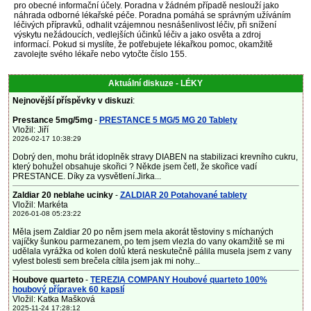
pro obecné informační účely. Poradna v žádném případě neslouží jako
náhrada odborné lékařské péče. Poradna pomáhá se správným užíváním
léčivých přípravků, odhalit vzájemnou nesnášenlivost léčiv, při snížení
výskytu nežádoucích, vedlejších účinků léčiv a jako osvěta a zdroj
informací. Pokud si myslíte, že potřebujete lékařkou pomoc, okamžitě
zavolejte svého lékaře nebo vytočte číslo 155.
Aktuální diskuze - LÉKY
Nejnovější příspěvky v diskuzi
:
Prestance 5mg/5mg
-
PRESTANCE 5 MG/5 MG 20 Tablety
Vložil: Jiří
2026-02-17 10:38:29
Dobrý den, mohu brát idoplněk stravy DIABEN na stabilizaci krevního cukru,
který bohužel obsahuje skořici ? Někde jsem četl, že skořice vadí
PRESTANCE. Díky za vysvětlení.Jirka...
Zaldiar 20 neblahe ucinky
-
ZALDIAR 20 Potahované tablety
Vložil: Markéta
2026-01-08 05:23:22
Měla jsem Zaldiar 20 po něm jsem mela akorát těstoviny s míchaných
vajíčky šunkou parmezanem, po tem jsem vlezla do vany okamžitě se mi
udělala vyrážka od kolen dolů která neskutečně pálila musela jsem z vany
vylest bolesti sem brečela cítila jsem jak mi nohy...
Houbove quarteto
-
TEREZIA COMPANY Houbové quarteto 100%
houbový přípravek 60 kapslí
Vložil: Katka Mašková
2025-11-24 17:28:12