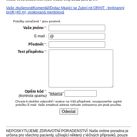
Vaše zkušenost/Komentář/Dotaz týkající se Zubní nit ORHIT - trojhranný
profil (40 m), voskovaná mentolová
Položky označené
*
jsou povinné.
Vaše jméno
*
:
E-mail :
Předmět
*
:
Text příspěvku
*
:
Opište kód
*
:
"
lekarna
"
(kontrola spamu)
Chcete-li obdržet odpověď / reakce na Váš příspěvek, nezapomeňte vyplnit
položku E-mail. Vaše emailová adresa nebude zobrazena ani jinak použita.
NEPOSKYTUJEME ZDRAVOTNÍ PORADENSTVÍ. Naše online poradna je
určena pro všechny pacienty, užívající některý z léčivých přípravků, pouze