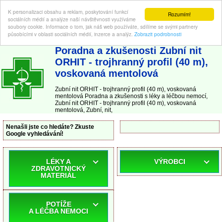
K personalizaci obsahu a reklam, poskytování funkcí
Rozumím!
sociálních médií a analýze naší návštěvnosti využíváme
soubory cookie. Informace o tom, jak náš web používáte, sdílíme se svými partnery
působícími v oblasti sociálních médií, inzerce a analýz.
Zobrazit podrobnosti
ABC-LEKARNA.cz
| Poradna a zkušenosti s léky a léčbou nemocí
Poradna a zkušenosti Zubní nit
ORHIT - trojhranný profil (40 m),
voskovaná mentolová
Zubní nit ORHIT - trojhranný profil (40 m), voskovaná
mentolová Poradna a zkušenosti s léky a léčbou nemocí,
Zubní nit ORHIT - trojhranný profil (40 m), voskovaná
mentolová, Zubní, nit,
Nenašli jste co hledáte? Zkuste
Google vyhledávání!
LÉKY A
VÝROBCI
ZDRAVOTNICKÝ
MATERIÁL
POTÍŽE
A LÉČBA NEMOCI