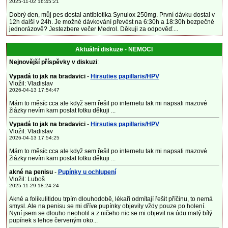
2025-11-02 16:45:21
Dobrý den, můj pes dostal antibiotika Synulox 250mg. První dávku dostal v
12h další v 24h. Je možné dávkování převést na 6:30h a 18:30h bezpečné
jednorázově? Jestezbere večer Medrol. Děkuji za odpověď....
Aktuální diskuze - NEMOCI
Nejnovější příspěvky v diskuzi
:
Vypadá to jak na bradavici
-
Hirsuties papillaris/HPV
Vložil: Vladislav
2026-04-13 17:54:47
Mám to měsíc cca ale když sem řešil po internetu tak mi napsali mazové
žlázky nevím kam poslat fotku děkuji ...
Vypadá to jak na bradavici
-
Hirsuties papillaris/HPV
Vložil: Vladislav
2026-04-13 17:54:25
Mám to měsíc cca ale když sem řešil po internetu tak mi napsali mazové
žlázky nevím kam poslat fotku děkuji ...
akné na penisu
-
Pupínky u ochlupení
Vložil: Luboš
2025-11-29 18:24:24
Akné a folikulitidou trpím dlouhodobě, lékaři odmítají řešit příčinu, to nemá
smysl. Ale na penisu se mi dříve pupínky objevily vždy pouze po holení.
Nyní jsem se dlouho neoholil a z ničeho nic se mi objevil na údu malý bílý
pupínek s lehce červeným oko...