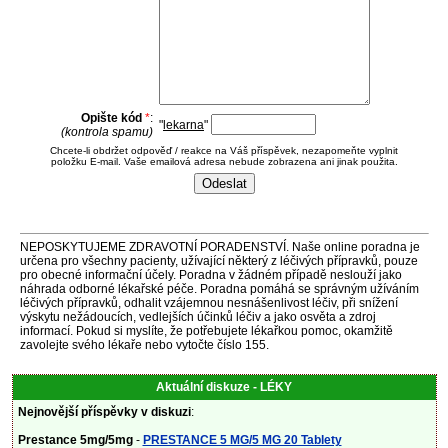
Opište kód
*
:
"
lekarna
"
(kontrola spamu)
Chcete-li obdržet odpověď / reakce na Váš příspěvek, nezapomeňte vyplnit
položku E-mail. Vaše emailová adresa nebude zobrazena ani jinak použita.
NEPOSKYTUJEME ZDRAVOTNÍ PORADENSTVÍ. Naše online poradna je
určena pro všechny pacienty, užívající některý z léčivých přípravků, pouze
pro obecné informační účely. Poradna v žádném případě neslouží jako
náhrada odborné lékařské péče. Poradna pomáhá se správným užíváním
léčivých přípravků, odhalit vzájemnou nesnášenlivost léčiv, při snížení
výskytu nežádoucích, vedlejších účinků léčiv a jako osvěta a zdroj
informací. Pokud si myslíte, že potřebujete lékařkou pomoc, okamžitě
zavolejte svého lékaře nebo vytočte číslo 155.
Aktuální diskuze - LÉKY
Nejnovější příspěvky v diskuzi
:
Prestance 5mg/5mg
-
PRESTANCE 5 MG/5 MG 20 Tablety