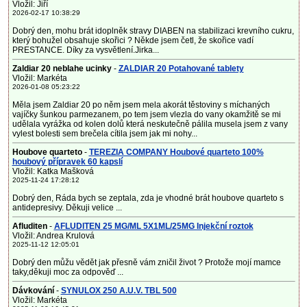
Vložil: Jiří
2026-02-17 10:38:29
Dobrý den, mohu brát idoplněk stravy DIABEN na stabilizaci krevního cukru,
který bohužel obsahuje skořici ? Někde jsem četl, že skořice vadí
PRESTANCE. Díky za vysvětlení.Jirka...
Zaldiar 20 neblahe ucinky
-
ZALDIAR 20 Potahované tablety
Vložil: Markéta
2026-01-08 05:23:22
Měla jsem Zaldiar 20 po něm jsem mela akorát těstoviny s míchaných
vajíčky šunkou parmezanem, po tem jsem vlezla do vany okamžitě se mi
udělala vyrážka od kolen dolů která neskutečně pálila musela jsem z vany
vylest bolesti sem brečela cítila jsem jak mi nohy...
Houbove quarteto
-
TEREZIA COMPANY Houbové quarteto 100%
houbový přípravek 60 kapslí
Vložil: Katka Mašková
2025-11-24 17:28:12
Dobrý den, Ráda bych se zeptala, zda je vhodné brát houbove quarteto s
antidepresivy. Děkuji velice ...
Afluditen
-
AFLUDITEN 25 MG/ML 5X1ML/25MG Injekční roztok
Vložil: Andrea Krulová
2025-11-12 12:05:01
Dobrý den můžu vědět jak přesně vám zničil život ? Protože mojí mamce
taky,děkuji moc za odpověď ...
Dávkování
-
SYNULOX 250 A.U.V. TBL 500
Vložil: Markéta