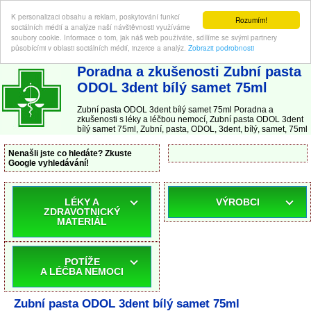
K personalizaci obsahu a reklam, poskytování funkcí
Rozumím!
sociálních médií a analýze naší návštěvnosti využíváme
soubory cookie. Informace o tom, jak náš web používáte, sdílíme se svými partnery
působícími v oblasti sociálních médií, inzerce a analýz.
Zobrazit podrobnosti
ABC-LEKARNA.cz
| Poradna a zkušenosti s léky a léčbou nemocí
Poradna a zkušenosti Zubní pasta
ODOL 3dent bílý samet 75ml
Zubní pasta ODOL 3dent bílý samet 75ml Poradna a
zkušenosti s léky a léčbou nemocí, Zubní pasta ODOL 3dent
bílý samet 75ml, Zubní, pasta, ODOL, 3dent, bílý, samet, 75ml
Nenašli jste co hledáte? Zkuste
Google vyhledávání!
LÉKY A
VÝROBCI
ZDRAVOTNICKÝ
MATERIÁL
POTÍŽE
A LÉČBA NEMOCI
Zubní pasta ODOL 3dent bílý samet 75ml