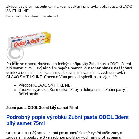
Zkušenosti s farmaceutickými a kosmetickými přípravky bělící pasty GLAXO
SMITHKLINE
Pro větší náhled klikněte na obrázek
Podělte se o svou zkušenost s léčivými přípravky Zubní pasta ODOL 3dent
bílý samet 75ml. Jaký lék Vám nejvíce pomohl či naopak přinesl nežádoucí
účinky a pomozte tak ostatním s efektivním užíváním léčivých přípravků
GLAXO SMITHKLINE. Chceme Vám pomoci vyléčit, nikoliv jen léčit!
Výrobce: GLAXO SMITHKLINE
Zařazení výrobku: Kosmetika - Zuby a dutina ústní - Zubní pasty -
Bělící pasty
Zubní pasta ODOL 3dent bílý samet 75ml
Podrobný popis výrobku Zubní pasta ODOL 3dent
bílý samet 75ml
ODOL3DENT Bílý samet Zubní pasta, která šetrně vybělí Vaše zuby a
zároveň jim poskytne 3 - násobnou profylaxi - ochranu proti zubnímu