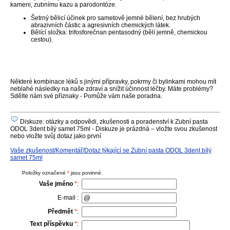
kameni, zubnímu kazu a parodontóze.
Šetrný bělicí účinek pro sametově jemné bělení, bez hrubých
abrazivních částic a agresivních chemických látek.
Bělící složka: trifosforečnan pentasodný (bělí jemně, chemickou
cestou).
Některé kombinace léků s jinými přípravky, pokrmy či bylinkami mohou mít
neblahé následky na naše zdraví a snížit účinnost léčby. Máte problémy?
Sdělte nám své příznaky - Pomůže vám naše poradna.
Diskuze: otázky a odpovědi, zkušenosti a poradenství k Zubní pasta
ODOL 3dent bílý samet 75ml - Diskuze je prázdná – vložte svou zkušenost
nebo vložte svůj dotaz jako první
Vaše zkušenost/Komentář/Dotaz týkající se Zubní pasta ODOL 3dent bílý
samet 75ml
Položky označené
*
jsou povinné.
Vaše jméno
*
:
E-mail :
Předmět
*
:
Text příspěvku
*
: