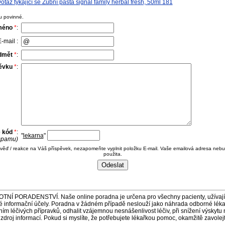
az týkající se Zubní pasta signal family herbal fresh, 50ml 181
u povinné.
méno
*
:
-mail :
dmět
*
:
pěvku
*
:
e kód
*
:
"
lekarna
"
 spamu)
ověď / reakce na Váš příspěvek, nezapomeňte vyplnit položku E-mail. Vaše emailová adresa nebu
použita.
ORADENSTVÍ. Naše online poradna je určena pro všechny pacienty, užívající 
é informační účely. Poradna v žádném případě neslouží jako náhrada odborné lék
 léčivých přípravků, odhalit vzájemnou nesnášenlivost léčiv, při snížení výskytu 
a zdroj informací. Pokud si myslíte, že potřebujete lékařkou pomoc, okamžitě zavole