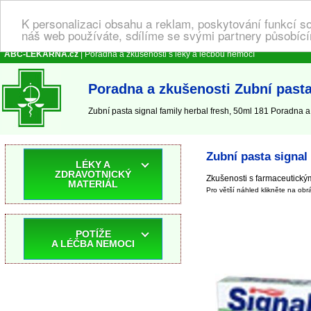
K personalizaci obsahu a reklam, poskytování funkcí s
náš web používáte, sdílíme se svými partnery působícím
ABC-LEKARNA.cz
| Poradna a zkušenosti s léky a léčbou nemocí
Poradna a zkušenosti Zubní pasta 
Zubní pasta signal family herbal fresh, 50ml 181 Poradna a z
Zubní pasta signal 
LÉKY A
ZDRAVOTNICKÝ
Zkušenosti s farmaceutický
MATERIÁL
Pro větší náhled klikněte na obr
POTÍŽE
A LÉČBA NEMOCI