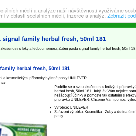
ociálních médií a analýze naší návštěvnosti využíváme soub
i v oblasti sociálních médií, inzerce a analýz.
Zobrazit pod
signal family herbal fresh, 50ml 181
kušenosti s léky a léčbou nemocí, Zubní pasta signal family herbal fresh, 50ml 181,
family herbal fresh, 50ml 181
mi a kosmetickými přípravky bylinné pasty UNILEVER
ázek
Podělte se o svou zkušenost s léčivými přípravky 
herbal fresh, 50ml 181. Jaký lék Vám nejvíce pom
nežádoucí účinky a pomozte tak ostatním s efekti
přípravků UNILEVER. Chceme Vám pomoci vyléčit, n
Výrobce: UNILEVER
Zařazení výrobku: Kosmetika - Zuby a dutina ústní
pasty