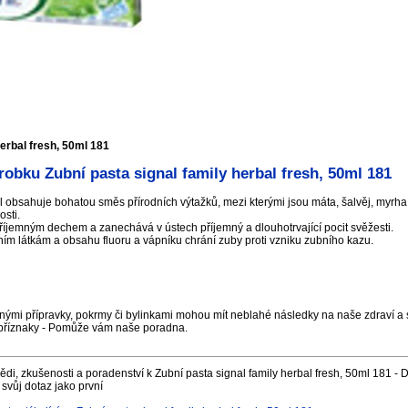
herbal fresh, 50ml 181
obku Zubní pasta signal family herbal fresh, 50ml 181
l obsahuje bohatou směs přírodních výtažků, mezi kterými jsou máta, šalvěj, myrh
osti.
říjemným dechem a zanechává v ústech příjemný a dlouhotrvající pocit svěžesti.
ím látkám a obsahu fluoru a vápníku chrání zuby proti vzniku zubního kazu.
nými přípravky, pokrmy či bylinkami mohou mít neblahé následky na naše zdraví a s
příznaky - Pomůže vám naše poradna.
di, zkušenosti a poradenství k Zubní pasta signal family herbal fresh, 50ml 181 - D
svůj dotaz jako první