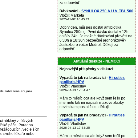
za odpověď ...
Dávkování
-
SYNULOX 250 A.U.V. TBL 500
Vložil: Markéta
2025-11-02 16:45:21
Dobrý den, můj pes dostal antibiotika
Synulox 250mg. První dávku dostal v 12h
další v 24h. Je možné dávkování převést na
6:30h a 18:30h bezpečné jednorázově?
Jestezbere večer Medrol. Děkuji za
odpověď....
Aktuální diskuze - NEMOCI
Nejnovější příspěvky v diskuzi
:
Vypadá to jak na bradavici
-
Hirsuties
papillaris/HPV
Vložil: Vladislav
2026-04-13 17:54:47
de zobrazena ani jinak
Mám to měsíc cca ale když sem řešil po
internetu tak mi napsali mazové žlázky
nevím kam poslat fotku děkuji ...
Vypadá to jak na bradavici
-
Hirsuties
papillaris/HPV
některý z léčivých
Vložil: Vladislav
ařské péče. Poradna
2026-04-13 17:54:25
nežádoucích, vedlejších
jte svého lékaře nebo
Mám to měsíc cca ale když sem řešil po