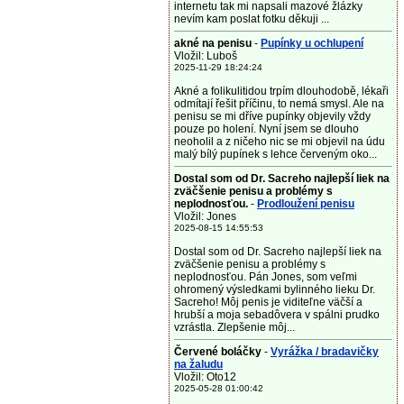
internetu tak mi napsali mazové žlázky
nevím kam poslat fotku děkuji ...
akné na penisu
-
Pupínky u ochlupení
Vložil: Luboš
2025-11-29 18:24:24
Akné a folikulitidou trpím dlouhodobě, lékaři
odmítají řešit příčinu, to nemá smysl. Ale na
penisu se mi dříve pupínky objevily vždy
pouze po holení. Nyní jsem se dlouho
neoholil a z ničeho nic se mi objevil na údu
malý bílý pupínek s lehce červeným oko...
Dostal som od Dr. Sacreho najlepší liek na
zväčšenie penisu a problémy s
neplodnosťou.
-
Prodloužení penisu
Vložil: Jones
2025-08-15 14:55:53
Dostal som od Dr. Sacreho najlepší liek na
zväčšenie penisu a problémy s
neplodnosťou. Pán Jones, som veľmi
ohromený výsledkami bylinného lieku Dr.
Sacreho! Môj penis je viditeľne väčší a
hrubší a moja sebadôvera v spálni prudko
vzrástla. Zlepšenie môj...
Červené boláčky
-
Vyrážka / bradavičky
na žaludu
Vložil: Oto12
2025-05-28 01:00:42