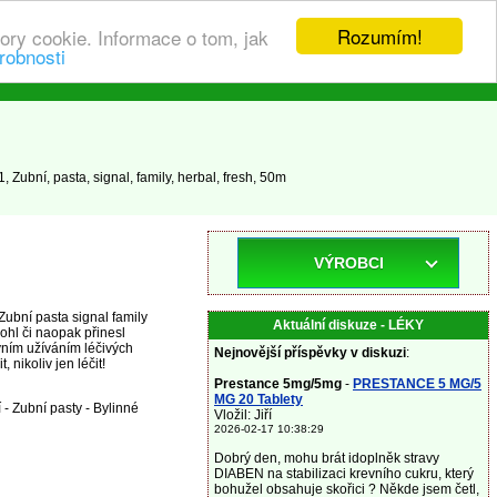
Rozumím!
ory cookie. Informace o tom, jak
robnosti
 Zubní, pasta, signal, family, herbal, fresh, 50m
VÝROBCI
Zubní pasta signal family
Aktuální diskuze - LÉKY
ohl či naopak přinesl
vním užíváním léčivých
Nejnovější příspěvky v diskuzi
:
ikoliv jen léčit!
Prestance 5mg/5mg
-
PRESTANCE 5 MG/5
MG 20 Tablety
 - Zubní pasty - Bylinné
Vložil: Jiří
2026-02-17 10:38:29
Dobrý den, mohu brát idoplněk stravy
DIABEN na stabilizaci krevního cukru, který
bohužel obsahuje skořici ? Někde jsem četl,