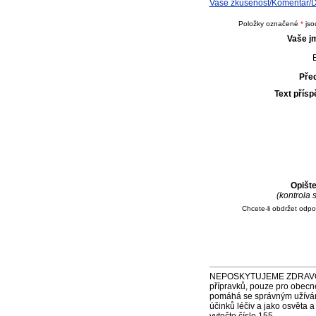
Vaše zkušenost/Komentář/Dot
Položky označené
*
jso
Vaše j
E
Pře
Text přís
Opišt
(kontrola
Chcete-li obdržet odp
NEPOSKYTUJEME ZDRAVOTNÍ P
přípravků, pouze pro obecn
pomáhá se správným užíváním
účinků léčiv a jako osvěta 