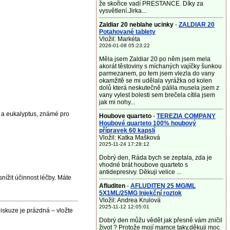
že skořice vadí PRESTANCE. Díky za
vysvětlení.Jirka...
Zaldiar 20 neblahe ucinky
-
ZALDIAR 20
Potahované tablety
Vložil: Markéta
2026-01-08 05:23:22
Měla jsem Zaldiar 20 po něm jsem mela
akorát těstoviny s míchaných vajíčky šunkou
parmezanem, po tem jsem vlezla do vany
okamžitě se mi udělala vyrážka od kolen
dolů která neskutečně pálila musela jsem z
vany vylest bolesti sem brečela cítila jsem
jak mi nohy...
a a eukalyptus, známé pro
Houbove quarteto
-
TEREZIA COMPANY
Houbové quarteto 100% houbový
přípravek 60 kapslí
Vložil: Katka Mašková
2025-11-24 17:28:12
Dobrý den, Ráda bych se zeptala, zda je
vhodné brát houbove quarteto s
antidepresivy. Děkuji velice ...
nížit účinnost léčby. Máte
Afluditen
-
AFLUDITEN 25 MG/ML
5X1ML/25MG Injekční roztok
Vložil: Andrea Krulová
2025-11-12 12:05:01
iskuze je prázdná – vložte
Dobrý den můžu vědět jak přesně vám zničil
život ? Protože mojí mamce taky,děkuji moc