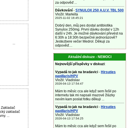
za odpověď ...
Dávkování
-
SYNULOX 250 A.U.V. TBL 500
Vložil: Markéta
2025-11-02 16:45:21
Dobrý den, můj pes dostal antibiotika
Synulox 250mg. První dávku dostal v 12h
další v 24h. Je možné dávkování převést na
6:30h a 18:30h bezpečné jednorázově?
Jestezbere večer Medrol. Děkuji za
...
odpověď....
Aktuální diskuze - NEMOCI
Nejnovější příspěvky v diskuzi
:
Vypadá to jak na bradavici
-
Hirsuties
papillaris/HPV
Vložil: Vladislav
2026-04-13 17:54:47
Mám to měsíc cca ale když sem řešil po
internetu tak mi napsali mazové žlázky
nevím kam poslat fotku děkuji ...
Vypadá to jak na bradavici
-
Hirsuties
 Zakladač
papillaris/HPV
ický zakladač
Vložil: Vladislav
ny. ...
2026-04-13 17:54:25
Mám to měsíc cca ale když sem řešil po