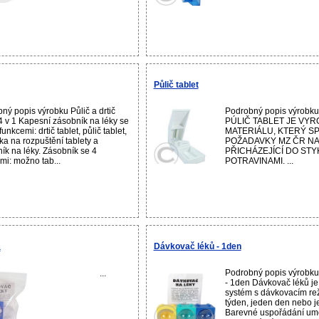
Půlič tablet
ný popis výrobku Půlič a drtič
Podrobný popis výrobku 
 4 v 1 Kapesní zásobník na léky se
PÚLIČ TABLET JE VYR
funkcemi: drtič tablet, půlič tablet,
MATERIÁLU, KTERÝ S
a na rozpuštění tablety a
POŽADAVKY MZ ČR NA
ík na léky. Zásobník se 4
PŘICHÁZEJÍCÍ DO STY
mi: možno tab...
POTRAVINAMI. ...
Dávkovač léků - 1den
a
Podrobný popis výrobku
...
- 1den Dávkovač léků je
systém s dávkovacím re
týden, jeden den nebo j
Barevné uspořádání umožň