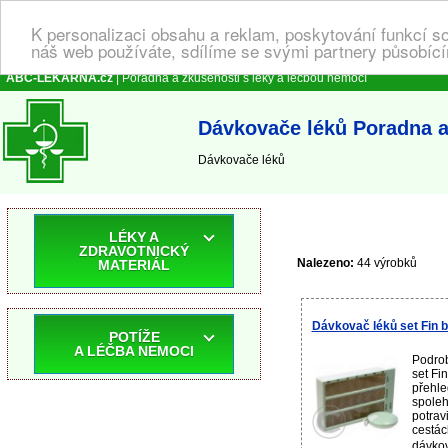
K personalizaci obsahu a reklam, poskytování funkcí s
náš web používáte, sdílíme se svými partnery působícím
ABC-LEKARNA.cz
| Poradna a zkušenosti s léky a léčbou nemocí
Dávkovače léků Poradna a
Dávkovače léků
LÉKY A
ZDRAVOTNICKÝ
Nalezeno:
44 výrobků
MATERIÁL
Dávkovač léků set Fin b
POTÍŽE
A LÉČBA NEMOCI
Podrob
set Fi
přehl
spoleh
potrav
cestác
dávkov