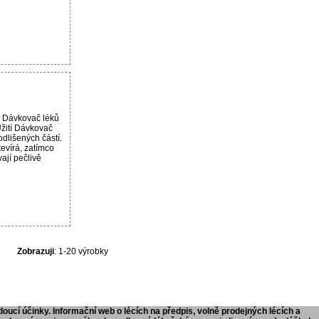
 Dávkovač léků
žití Dávkovač
dlišených částí.
evírá, zatímco
ají pečlivě
Zobrazuji
: 1-20 výrobky
doucí účinky. Informační web o lécích na předpis, volně prodejných lécích a