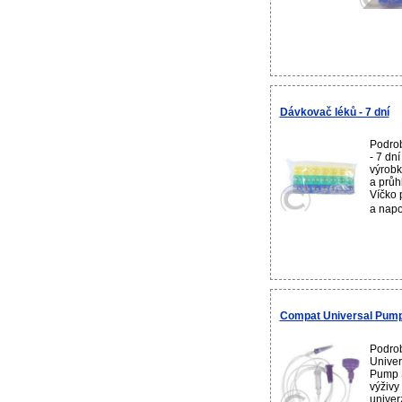
Dávkovač léků - 7 dní
Podrob
- 7 dn
výrobk
a průh
Víčko 
a nap
Compat Universal Pump
Podro
Univer
Pump S
výživy
univer