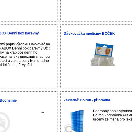
BOX Denní box barevný
Dávkovačka medicíny BOČEK
ný popis výrobku Dávkovač na
NABOX Denní box barevný Užití
ky na krabičce denního
ače na léky umožňují snadnou
laci a zakulacený tvar snadné
í léků a lepší využití ...
Zakladač Boiron - přihrádka
 Bochemie
Podrobný popis výrobku
...
Boiron - přihrádka Prakt
určený zejména pro lékár