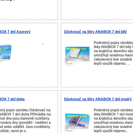
OX 7 dní Azurový
Dávkovač na léky ANABOX 7 dní bílý
...
Podrobný popis výrobk
léky ANABOX 7 dní bílý 
na krabičce denního dá
umožňuji snadnou manip
zakulacený tvar snadné 
lepší využiti objemu. ...
OX 7 dní duha
Dávkovač na léky ANABOX 7 dní modrý
ný popis výrobku Dávkovač na
Podrobný popis výrobk
NABOX 7 dní duha Přihrádky na
léky ANABOX 7 dní modr
livé dny jsou barevně rozlišeny,
na krabičce denního dá
ovány dny (pondělí - neděle) a
umožňují snadnou manip
 od sebe oddělit. Jsou rozděleny
zakulacený tvar snadné 
líček, ranní je o...
lepší využití objemu...