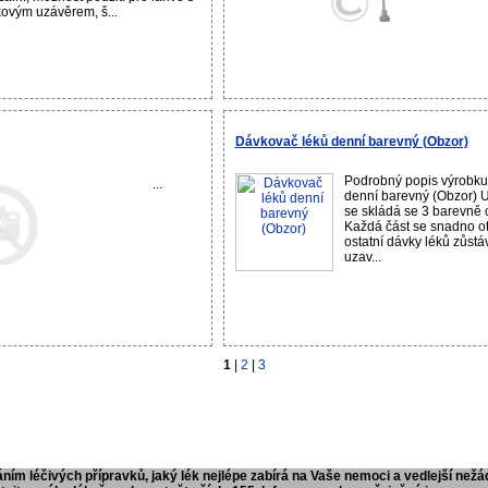
ovým uzávěrem, š...
Dávkovač léků denní barevný (Obzor)
Podrobný popis výrobku
...
denní barevný (Obzor) U
se skládá se 3 barevně o
Každá část se snadno ot
ostatní dávky léků zůstáv
uzav...
1
|
2
|
3
ním léčivých přípravků, jaký lék nejlépe zabírá na Vaše nemoci a vedlejší nežá