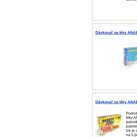
Dávkovač na léky ANAB
Dávkovač na léky ANAB
Podrob
léky A
jednot
pojmen
lze je
na 5 po