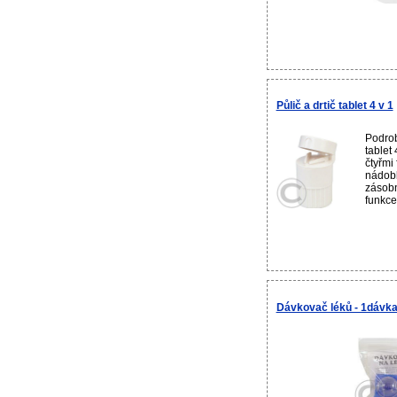
Půlič a drtič tablet 4 v 1
Podrob
tablet
čtyřmi 
nádobk
zásobn
funkce
Dávkovač léků - 1dávk