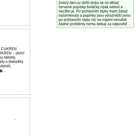
Dobrý den,uz delší dobu se mi dělají
červené pupínky boláčky nijak nebolí a
necítím je. Po pohlavním styku mam žalud
načervenaly a pupínky jsou výraznější zenu
po pohlavním styku nic ne náplní nesvědi
žádné problémy nema dekuji za odpověď ...
ku CUKREN
UKREN – stolní
y, tablety,
ety a diabetiky
 nápojů,
�...
...