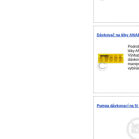
Dávkovač na léky ANA
Podrob
léky A
Výstup
dávkov
manipu
vybírán
Pumpa dávkovací na 5l