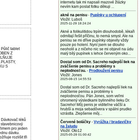
internetu tak mi napsali mazové žlázky
nevím kam poslat fotku děkuji ...
akné na penisu
-
Pupínky u ochlupení
Vložil: Luboš
2025-11-29 18:24:24
Akné a folikulitidou trpím dlouhodobě, lékaři
odmítají řešit příčinu, to nemá smysl. Ale na
penisu se mi dříve pupínky objevily vždy
pouze po holení. Nyní jsem se dlouho
Půlič tablet
neoholil a z ničeho nic se mi objevil na údu
OBEN Z
malý bílý pupínek s lehce červeným oko...
PLŇUJE
 PLASTY,
Dostal som od Dr. Sacreho najlepší liek na
KU S
zväčšenie penisu a problémy s
neplodnosťou.
-
Prodloužení penisu
Vložil: Jones
2025-08-15 14:55:53
Dostal som od Dr. Sacreho najlepší liek na
zväčšenie penisu a problémy s
neplodnosťou. Pán Jones, som veľmi
ohromený výsledkami bylinného lieku Dr.
Sacreho! Môj penis je viditeľne väčší a
hrubší a moja sebadôvera v spálni prudko
vzrástla. Zlepšenie môj...
 Dávkovač léků
Červené boláčky
-
Vyrážka / bradavičky
 stavebnicový
na žaludu
žimem pro jeden
Vložil: Oto12
ednu dávku.
2025-05-28 01:00:42
uje rozlišit tři