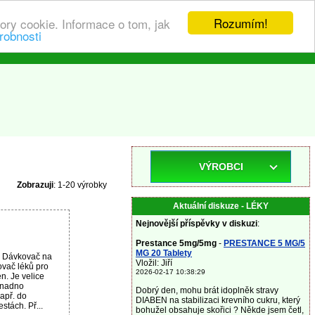
Rozumím!
ory cookie. Informace o tom, jak
robnosti
VÝROBCI
Zobrazuji
: 1-20 výrobky
Aktuální diskuze - LÉKY
Nejnovější příspěvky v diskuzi
:
Prestance 5mg/5mg
-
PRESTANCE 5 MG/5
MG 20 Tablety
u Dávkovač na
Vložil: Jiří
vač léků pro
2026-02-17 10:38:29
n. Je velice
snadno
Dobrý den, mohu brát idoplněk stravy
apř. do
DIABEN na stabilizaci krevního cukru, který
stách. Př...
bohužel obsahuje skořici ? Někde jsem četl,