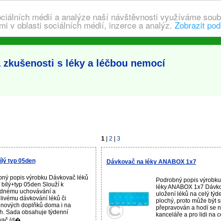
ociálních médií a analýze naší návštěvnosti využíváme soub
i v oblasti sociálních médií, inzerce a analýz.
Zobrazit pod
 zkušenosti s léky a léčbou nemocí
1
|
2
|
3
ílý typ 05den
Dávkovač na léky ANABOX 1x7
ný popis výrobku Dávkovač léků
Podrobný popis výrobk
n bílý+typ 05den Slouží k
léky ANABOX 1x7 Dávko
ednému uchovávání a
uložení léků na celý týde
livému dávkování léků či
plochý, proto může být 
inových doplňků doma i na
přepravován a hodí se n
h. Sada obsahuje týdenní
kanceláře a pro lidi na ce
ač (d�...