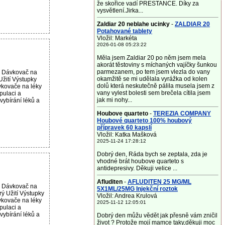
že skořice vadí PRESTANCE. Díky za
vysvětlení.Jirka...
Zaldiar 20 neblahe ucinky
-
ZALDIAR 20
Potahované tablety
Vložil: Markéta
2026-01-08 05:23:22
Měla jsem Zaldiar 20 po něm jsem mela
akorát těstoviny s míchaných vajíčky šunkou
parmezanem, po tem jsem vlezla do vany
u Dávkovač na
okamžitě se mi udělala vyrážka od kolen
Užití Výstupky
dolů která neskutečně pálila musela jsem z
vkovače na léky
vany vylest bolesti sem brečela cítila jsem
ulaci a
jak mi nohy...
vybírání léků a
Houbove quarteto
-
TEREZIA COMPANY
Houbové quarteto 100% houbový
přípravek 60 kapslí
Vložil: Katka Mašková
2025-11-24 17:28:12
Dobrý den, Ráda bych se zeptala, zda je
vhodné brát houbove quarteto s
antidepresivy. Děkuji velice ...
Afluditen
-
AFLUDITEN 25 MG/ML
u Dávkovač na
5X1ML/25MG Injekční roztok
ý Užití Výstupky
Vložil: Andrea Krulová
vkovače na léky
2025-11-12 12:05:01
ulaci a
vybírání léků a
Dobrý den můžu vědět jak přesně vám zničil
život ? Protože mojí mamce taky,děkuji moc