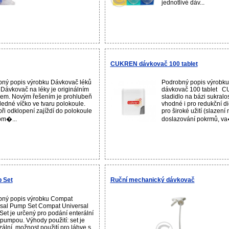
jednotlivé dáv...
CUKREN dávkovač 100 tablet
ný popis výrobku Dávkovač léků
Podrobný popis výrob
í Dávkovač na léky je originálním
dávkovač 100 tablet C
em. Novým řešením je prohlubeň
sladidlo na bázi sukralos
ledné víčko ve tvaru polokoule.
vhodné i pro redukční di
při odklopení zajíždí do polokoule
pro široké užití (slazení
om�...
doslazování pokrmů, va
 Set
Ruční mechanický dávkovač
bný popis výrobku Compat
sal Pump Set Compat Universal
et je určený pro podání enterální
 pumpou. Výhody použití: set je
zální, možnost použití pro láhve s