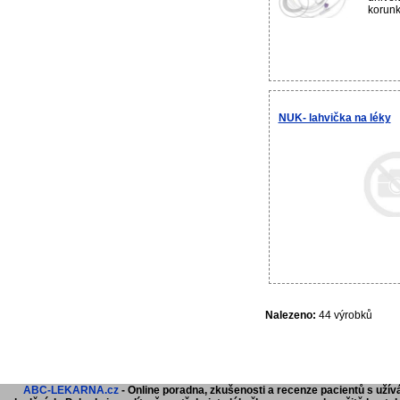
korunk
NUK- lahvička na léky
Nalezeno:
44 výrobků
ABC-LEKARNA.cz
- Online poradna, zkušenosti a recenze pacientů s užívá