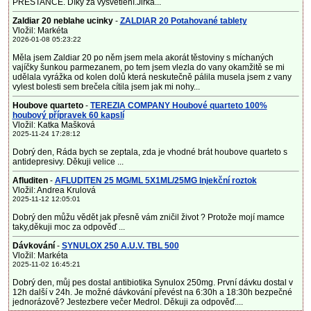
PRESTANCE. Díky za vysvětlení.Jirka...
Zaldiar 20 neblahe ucinky
-
ZALDIAR 20 Potahované tablety
Vložil: Markéta
2026-01-08 05:23:22
Měla jsem Zaldiar 20 po něm jsem mela akorát těstoviny s míchaných
vajíčky šunkou parmezanem, po tem jsem vlezla do vany okamžitě se mi
udělala vyrážka od kolen dolů která neskutečně pálila musela jsem z vany
vylest bolesti sem brečela cítila jsem jak mi nohy...
Houbove quarteto
-
TEREZIA COMPANY Houbové quarteto 100%
houbový přípravek 60 kapslí
Vložil: Katka Mašková
2025-11-24 17:28:12
Dobrý den, Ráda bych se zeptala, zda je vhodné brát houbove quarteto s
antidepresivy. Děkuji velice ...
Afluditen
-
AFLUDITEN 25 MG/ML 5X1ML/25MG Injekční roztok
Vložil: Andrea Krulová
2025-11-12 12:05:01
Dobrý den můžu vědět jak přesně vám zničil život ? Protože mojí mamce
taky,děkuji moc za odpověď ...
Dávkování
-
SYNULOX 250 A.U.V. TBL 500
Vložil: Markéta
2025-11-02 16:45:21
Dobrý den, můj pes dostal antibiotika Synulox 250mg. První dávku dostal v
12h další v 24h. Je možné dávkování převést na 6:30h a 18:30h bezpečné
jednorázově? Jestezbere večer Medrol. Děkuji za odpověď....