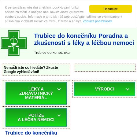
K personalizaci obsahu a reklam, poskytování funkcí
Rozumím!
sociálních médií a analýze naší návštěvnosti využíváme
soubory cookie. Informace o tom, jak náš web používáte, sdílíme se svými partnery
působícími v oblasti sociálních médií, inzerce a analýz.
Zobrazit podrobnosti
ABC-LEKARNA.cz
| Poradna a zkušenosti s léky a léčbou nemocí
Trubice do konečníku Poradna a
zkušenosti s léky a léčbou nemocí
Trubice do konečníku
Nenašli jste co hledáte? Zkuste
Google vyhledávání!
LÉKY A
VÝROBCI
ZDRAVOTNICKÝ
MATERIÁL
POTÍŽE
A LÉČBA NEMOCI
Trubice do konečníku