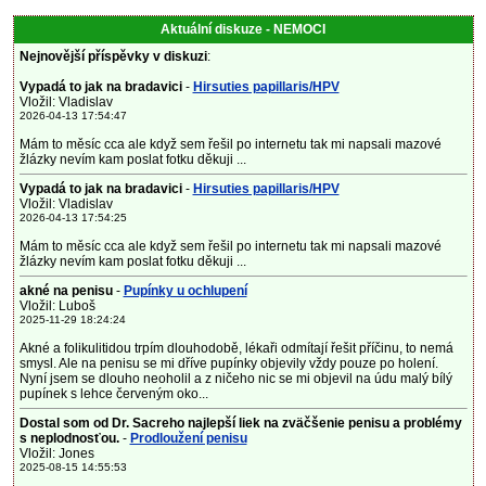
Aktuální diskuze - NEMOCI
Nejnovější příspěvky v diskuzi
:
Vypadá to jak na bradavici
-
Hirsuties papillaris/HPV
Vložil: Vladislav
2026-04-13 17:54:47
Mám to měsíc cca ale když sem řešil po internetu tak mi napsali mazové
žlázky nevím kam poslat fotku děkuji ...
Vypadá to jak na bradavici
-
Hirsuties papillaris/HPV
Vložil: Vladislav
2026-04-13 17:54:25
Mám to měsíc cca ale když sem řešil po internetu tak mi napsali mazové
žlázky nevím kam poslat fotku děkuji ...
akné na penisu
-
Pupínky u ochlupení
Vložil: Luboš
2025-11-29 18:24:24
Akné a folikulitidou trpím dlouhodobě, lékaři odmítají řešit příčinu, to nemá
smysl. Ale na penisu se mi dříve pupínky objevily vždy pouze po holení.
Nyní jsem se dlouho neoholil a z ničeho nic se mi objevil na údu malý bílý
pupínek s lehce červeným oko...
Dostal som od Dr. Sacreho najlepší liek na zväčšenie penisu a problémy
s neplodnosťou.
-
Prodloužení penisu
Vložil: Jones
2025-08-15 14:55:53