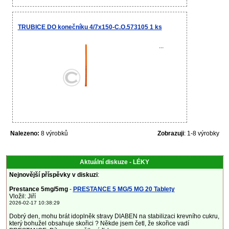
TRUBICE DO konečníku 4/7x150-C.O.573105 1 ks
...
Nalezeno:
8 výrobků
Zobrazuji
: 1-8 výrobky
Aktuální diskuze - LÉKY
Nejnovější příspěvky v diskuzi
:
Prestance 5mg/5mg
-
PRESTANCE 5 MG/5 MG 20 Tablety
Vložil: Jiří
2026-02-17 10:38:29
Dobrý den, mohu brát idoplněk stravy DIABEN na stabilizaci krevního cukru,
který bohužel obsahuje skořici ? Někde jsem četl, že skořice vadí