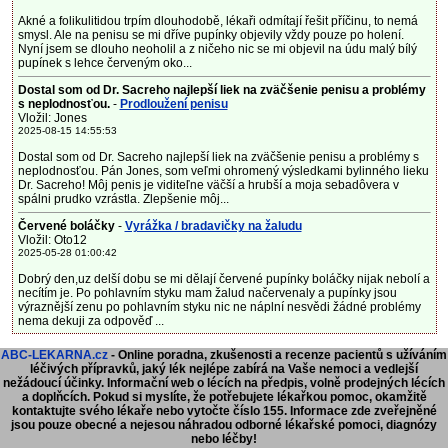
Akné a folikulitidou trpím dlouhodobě, lékaři odmítají řešit příčinu, to nemá
smysl. Ale na penisu se mi dříve pupínky objevily vždy pouze po holení.
Nyní jsem se dlouho neoholil a z ničeho nic se mi objevil na údu malý bílý
pupínek s lehce červeným oko...
Dostal som od Dr. Sacreho najlepší liek na zväčšenie penisu a problémy
s neplodnosťou.
-
Prodloužení penisu
Vložil: Jones
2025-08-15 14:55:53
Dostal som od Dr. Sacreho najlepší liek na zväčšenie penisu a problémy s
neplodnosťou. Pán Jones, som veľmi ohromený výsledkami bylinného lieku
Dr. Sacreho! Môj penis je viditeľne väčší a hrubší a moja sebadôvera v
spálni prudko vzrástla. Zlepšenie môj...
Červené boláčky
-
Vyrážka / bradavičky na žaludu
Vložil: Oto12
2025-05-28 01:00:42
Dobrý den,uz delší dobu se mi dělají červené pupínky boláčky nijak nebolí a
necítím je. Po pohlavním styku mam žalud načervenaly a pupínky jsou
výraznější zenu po pohlavním styku nic ne náplní nesvědi žádné problémy
nema dekuji za odpověď ...
ABC-LEKARNA.cz
- Online poradna, zkušenosti a recenze pacientů s užíváním
léčivých přípravků, jaký lék nejlépe zabírá na Vaše nemoci a vedlejší
nežádoucí účinky. Informační web o lécích na předpis, volně prodejných lécích
a doplňcích.
Pokud si myslíte, že potřebujete lékařkou pomoc, okamžitě
kontaktujte svého lékaře nebo vytočte číslo 155. Informace zde zveřejněné
jsou pouze obecné a nejesou náhradou odborné lékařské pomoci, diagnózy
nebo léčby!