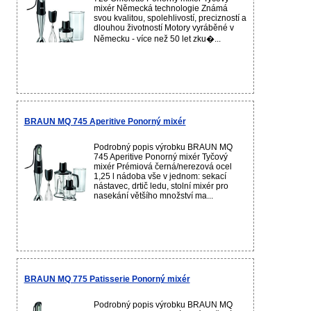
mixér Německá technologie Známá
svou kvalitou, spolehlivostí, precizností a
dlouhou životností Motory vyráběné v
Německu - více než 50 let zku�...
BRAUN MQ 745 Aperitive Ponorný mixér
Podrobný popis výrobku BRAUN MQ
745 Aperitive Ponorný mixér Tyčový
mixér Prémiová černá/nerezová ocel
1,25 l nádoba vše v jednom: sekací
nástavec, drtič ledu, stolní mixér pro
nasekání většího množství ma...
BRAUN MQ 775 Patisserie Ponorný mixér
Podrobný popis výrobku BRAUN MQ