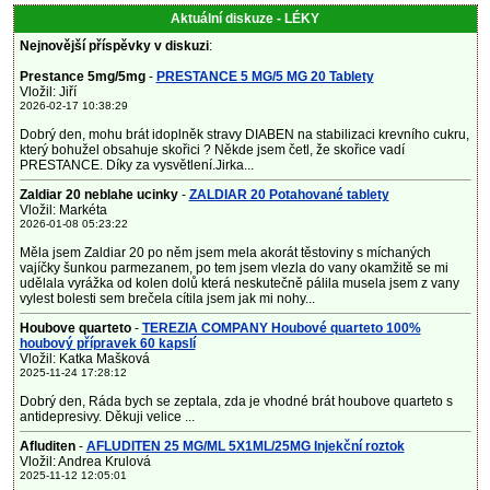
Aktuální diskuze - LÉKY
Nejnovější příspěvky v diskuzi
:
Prestance 5mg/5mg
-
PRESTANCE 5 MG/5 MG 20 Tablety
Vložil: Jiří
2026-02-17 10:38:29
Dobrý den, mohu brát idoplněk stravy DIABEN na stabilizaci krevního cukru,
který bohužel obsahuje skořici ? Někde jsem četl, že skořice vadí
PRESTANCE. Díky za vysvětlení.Jirka...
Zaldiar 20 neblahe ucinky
-
ZALDIAR 20 Potahované tablety
Vložil: Markéta
2026-01-08 05:23:22
Měla jsem Zaldiar 20 po něm jsem mela akorát těstoviny s míchaných
vajíčky šunkou parmezanem, po tem jsem vlezla do vany okamžitě se mi
udělala vyrážka od kolen dolů která neskutečně pálila musela jsem z vany
vylest bolesti sem brečela cítila jsem jak mi nohy...
Houbove quarteto
-
TEREZIA COMPANY Houbové quarteto 100%
houbový přípravek 60 kapslí
Vložil: Katka Mašková
2025-11-24 17:28:12
Dobrý den, Ráda bych se zeptala, zda je vhodné brát houbove quarteto s
antidepresivy. Děkuji velice ...
Afluditen
-
AFLUDITEN 25 MG/ML 5X1ML/25MG Injekční roztok
Vložil: Andrea Krulová
2025-11-12 12:05:01