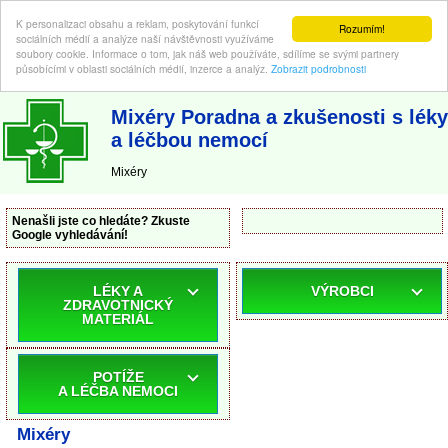
K personalizaci obsahu a reklam, poskytování funkcí
Rozumím!
sociálních médií a analýze naší návštěvnosti využíváme
soubory cookie. Informace o tom, jak náš web používáte, sdílíme se svými partnery
působícími v oblasti sociálních médií, inzerce a analýz.
Zobrazit podrobnosti
ABC-LEKARNA.cz
| Poradna a zkušenosti s léky a léčbou nemocí
Mixéry Poradna a zkušenosti s léky
a léčbou nemocí
Mixéry
Nenašli jste co hledáte? Zkuste
Google vyhledávání!
LÉKY A
VÝROBCI
ZDRAVOTNICKÝ
MATERIÁL
POTÍŽE
A LÉČBA NEMOCI
Mixéry