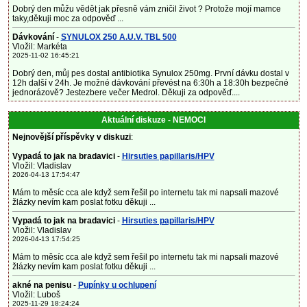
Dobrý den můžu vědět jak přesně vám zničil život ? Protože mojí mamce
taky,děkuji moc za odpověď ...
Dávkování
-
SYNULOX 250 A.U.V. TBL 500
Vložil: Markéta
2025-11-02 16:45:21
Dobrý den, můj pes dostal antibiotika Synulox 250mg. První dávku dostal v
12h další v 24h. Je možné dávkování převést na 6:30h a 18:30h bezpečné
jednorázově? Jestezbere večer Medrol. Děkuji za odpověď....
Aktuální diskuze - NEMOCI
Nejnovější příspěvky v diskuzi
:
Vypadá to jak na bradavici
-
Hirsuties papillaris/HPV
Vložil: Vladislav
2026-04-13 17:54:47
Mám to měsíc cca ale když sem řešil po internetu tak mi napsali mazové
žlázky nevím kam poslat fotku děkuji ...
Vypadá to jak na bradavici
-
Hirsuties papillaris/HPV
Vložil: Vladislav
2026-04-13 17:54:25
Mám to měsíc cca ale když sem řešil po internetu tak mi napsali mazové
žlázky nevím kam poslat fotku děkuji ...
akné na penisu
-
Pupínky u ochlupení
Vložil: Luboš
2025-11-29 18:24:24