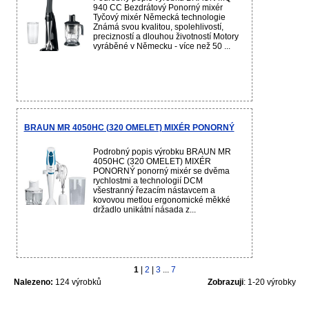
940 CC Bezdrátový Ponorný mixér
Tyčový mixér Německá technologie
Známá svou kvalitou, spolehlivostí,
precizností a dlouhou životností Motory
vyráběné v Německu - více než 50 ...
BRAUN MR 4050HC (320 OMELET) MIXÉR PONORNÝ
Podrobný popis výrobku BRAUN MR
4050HC (320 OMELET) MIXÉR
PONORNÝ ponorný mixér se dvěma
rychlostmi a technologií DCM
všestranný řezacím nástavcem a
kovovou metlou ergonomické měkké
držadlo unikátní násada z...
1
|
2
|
3
...
7
Nalezeno:
124 výrobků
Zobrazuji
: 1-20 výrobky