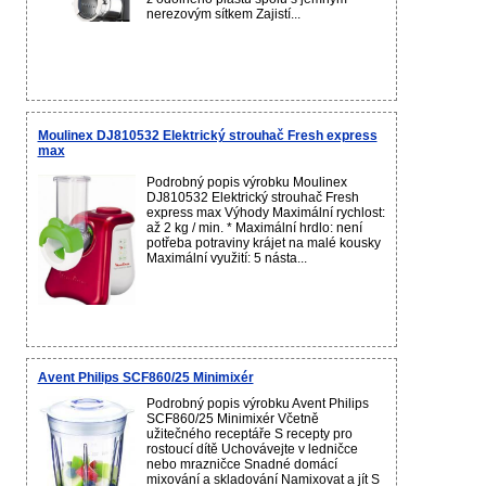
nerezovým sítkem Zajistí...
Moulinex DJ810532 Elektrický strouhač Fresh express
max
Podrobný popis výrobku Moulinex
DJ810532 Elektrický strouhač Fresh
express max Výhody Maximální rychlost:
až 2 kg / min. * Maximální hrdlo: není
potřeba potraviny krájet na malé kousky
Maximální využití: 5 násta...
Avent Philips SCF860/25 Minimixér
Podrobný popis výrobku Avent Philips
SCF860/25 Minimixér Včetně
užitečného receptáře S recepty pro
rostoucí dítě Uchovávejte v ledničce
nebo mrazničce Snadné domácí
mixování a skladování Namixovat a jít S