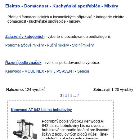
Elektro - Domácnost - Kuchyňské spotřebiče - Mixéry
Přehled farmaceutických a kosmetických přípravků z kategorie elektro -
domácnost - kuchyňské spotřebiče - mixéry.
Zařazení v kategoriích
- vyberte si požadovanou podkategorii:
Ponorné tyčové mixéry
-
Ruční mixéry
-
Stolní mixéry
Řazení podle značek
- zvolte si požadovaného výrobce:
Kenwood
-
MOULINEX
-
PHILIPS AVENT
-
Sencor
Nalezeno:
124 výrobků
Zobrazuji
: 1-20 výrobky
1
|
2
|
3
...
7
Kenwood AT 642 Lis na bobuloviny
Podrobný popis výrobku Kenwood AT
642 Lis na bobuloviny Lis na ovoce a
bubínkové struhadlo Ideální pro lisování
šťávy z bobulovitých plodů Kůžel : šnek
z odolného plastu spolu s jemným