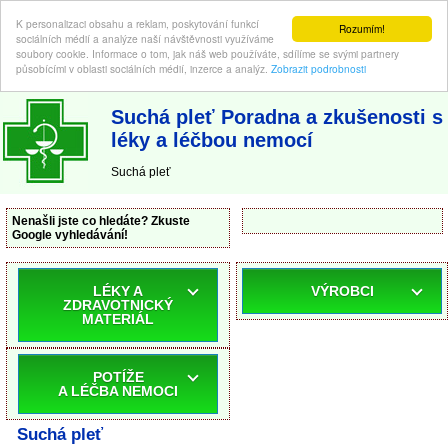
K personalizaci obsahu a reklam, poskytování funkcí
Rozumím!
sociálních médií a analýze naší návštěvnosti využíváme
soubory cookie. Informace o tom, jak náš web používáte, sdílíme se svými partnery
působícími v oblasti sociálních médií, inzerce a analýz.
Zobrazit podrobnosti
ABC-LEKARNA.cz
| Poradna a zkušenosti s léky a léčbou nemocí
Suchá pleť Poradna a zkušenosti s
léky a léčbou nemocí
Suchá pleť
Nenašli jste co hledáte? Zkuste
Google vyhledávání!
LÉKY A
VÝROBCI
ZDRAVOTNICKÝ
MATERIÁL
POTÍŽE
A LÉČBA NEMOCI
Suchá pleť