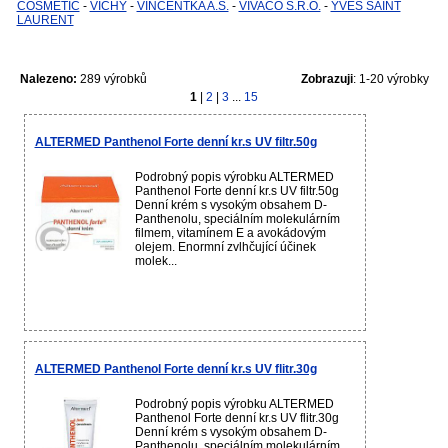
COSMETIC
-
VICHY
-
VINCENTKA A.S.
-
VIVACO S.R.O.
-
YVES SAINT
LAURENT
Nalezeno:
289 výrobků
Zobrazuji
: 1-20 výrobky
1
|
2
|
3
...
15
ALTERMED Panthenol Forte denní kr.s UV filtr.50g
Podrobný popis výrobku ALTERMED
Panthenol Forte denní kr.s UV filtr.50g
Denní krém s vysokým obsahem D-
Panthenolu, speciálním molekulárním
filmem, vitamínem E a avokádovým
olejem. Enormní zvlhčující účinek
molek...
ALTERMED Panthenol Forte denní kr.s UV flitr.30g
Podrobný popis výrobku ALTERMED
Panthenol Forte denní kr.s UV flitr.30g
Denní krém s vysokým obsahem D-
Panthenolu, speciálním molekulárním