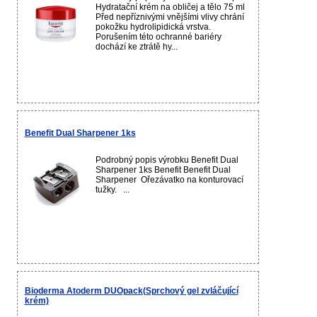
Hydratační krém na obličej a tělo 75 ml
Před nepříznivými vnějšími vlivy chrání
pokožku hydrolipidická vrstva.
Porušením této ochranné bariéry
dochází ke ztrátě hy...
Benefit Dual Sharpener 1ks
Podrobný popis výrobku Benefit Dual
Sharpener 1ks Benefit Benefit Dual
Sharpener Ořezávatko na konturovací
tužky. ...
Bioderma Atoderm DUOpack(Sprchový gel zvláčující
krém)