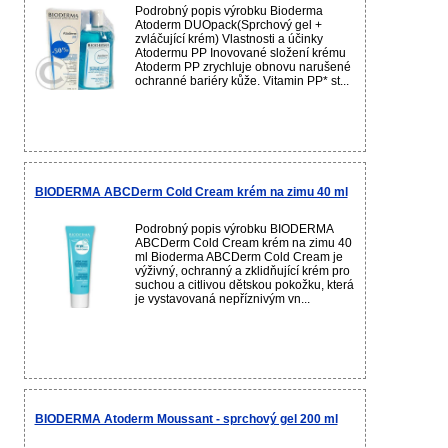
Podrobný popis výrobku Bioderma
Atoderm DUOpack(Sprchový gel +
zvláčující krém) Vlastnosti a účinky
Atodermu PP Inovované složení krému
Atoderm PP zrychluje obnovu narušené
ochranné bariéry kůže. Vitamin PP* st...
BIODERMA ABCDerm Cold Cream krém na zimu 40 ml
Podrobný popis výrobku BIODERMA
ABCDerm Cold Cream krém na zimu 40
ml Bioderma ABCDerm Cold Cream je
výživný, ochranný a zklidňující krém pro
suchou a citlivou dětskou pokožku, která
je vystavovaná nepříznivým vn...
BIODERMA Atoderm Moussant - sprchový gel 200 ml