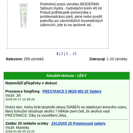
Podrobný popis výrobku BIODERMA
Sébium Hydra - hydratační krém 40 ml
Pokud potřebujete pomocníka s
problematickou pletí, akné nebo posílit
pokožku po náročnějších kosmetických
zákrocích, jste tu na správné ad...
1
|
2
|
3
...
15
Nalezeno:
289 výrobků
Zobrazuji
: 1-20 výrobky
Aktuální diskuze - LÉKY
Nejnovější příspěvky v diskuzi
:
Prestance 5mg/5mg
-
PRESTANCE 5 MG/5 MG 20 Tablety
Vložil: Jiří
2026-02-17 10:38:29
Dobrý den, mohu brát idoplněk stravy DIABEN na stabilizaci krevního cukru,
který bohužel obsahuje skořici ? Někde jsem četl, že skořice vadí
PRESTANCE. Díky za vysvětlení.Jirka...
Zaldiar 20 neblahe ucinky
-
ZALDIAR 20 Potahované tablety
Vložil: Markéta
2026-01-08 05:23:22