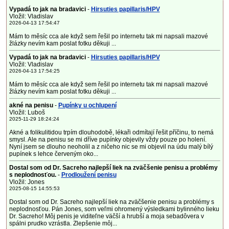
Vypadá to jak na bradavici
-
Hirsuties papillaris/HPV
Vložil: Vladislav
2026-04-13 17:54:47
Mám to měsíc cca ale když sem řešil po internetu tak mi napsali mazové
žlázky nevím kam poslat fotku děkuji ...
Vypadá to jak na bradavici
-
Hirsuties papillaris/HPV
Vložil: Vladislav
2026-04-13 17:54:25
Mám to měsíc cca ale když sem řešil po internetu tak mi napsali mazové
žlázky nevím kam poslat fotku děkuji ...
akné na penisu
-
Pupínky u ochlupení
Vložil: Luboš
2025-11-29 18:24:24
Akné a folikulitidou trpím dlouhodobě, lékaři odmítají řešit příčinu, to nemá
smysl. Ale na penisu se mi dříve pupínky objevily vždy pouze po holení.
Nyní jsem se dlouho neoholil a z ničeho nic se mi objevil na údu malý bílý
pupínek s lehce červeným oko...
Dostal som od Dr. Sacreho najlepší liek na zväčšenie penisu a problémy
s neplodnosťou.
-
Prodloužení penisu
Vložil: Jones
2025-08-15 14:55:53
Dostal som od Dr. Sacreho najlepší liek na zväčšenie penisu a problémy s
neplodnosťou. Pán Jones, som veľmi ohromený výsledkami bylinného lieku
Dr. Sacreho! Môj penis je viditeľne väčší a hrubší a moja sebadôvera v
spálni prudko vzrástla. Zlepšenie môj...