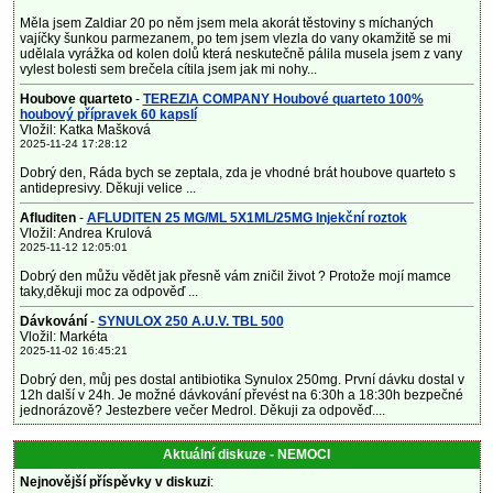
Měla jsem Zaldiar 20 po něm jsem mela akorát těstoviny s míchaných
vajíčky šunkou parmezanem, po tem jsem vlezla do vany okamžitě se mi
udělala vyrážka od kolen dolů která neskutečně pálila musela jsem z vany
vylest bolesti sem brečela cítila jsem jak mi nohy...
Houbove quarteto
-
TEREZIA COMPANY Houbové quarteto 100%
houbový přípravek 60 kapslí
Vložil: Katka Mašková
2025-11-24 17:28:12
Dobrý den, Ráda bych se zeptala, zda je vhodné brát houbove quarteto s
antidepresivy. Děkuji velice ...
Afluditen
-
AFLUDITEN 25 MG/ML 5X1ML/25MG Injekční roztok
Vložil: Andrea Krulová
2025-11-12 12:05:01
Dobrý den můžu vědět jak přesně vám zničil život ? Protože mojí mamce
taky,děkuji moc za odpověď ...
Dávkování
-
SYNULOX 250 A.U.V. TBL 500
Vložil: Markéta
2025-11-02 16:45:21
Dobrý den, můj pes dostal antibiotika Synulox 250mg. První dávku dostal v
12h další v 24h. Je možné dávkování převést na 6:30h a 18:30h bezpečné
jednorázově? Jestezbere večer Medrol. Děkuji za odpověď....
Aktuální diskuze - NEMOCI
Nejnovější příspěvky v diskuzi
: