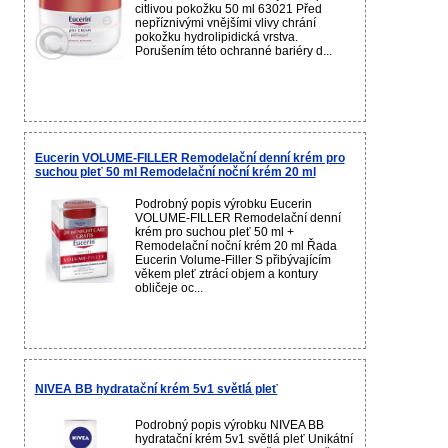
citlivou pokožku 50 ml 63021 Před
nepříznivými vnějšími vlivy chrání
pokožku hydrolipidická vrstva.
Porušením této ochranné bariéry d...
Eucerin VOLUME-FILLER Remodelační denní krém pro
suchou pleť 50 ml Remodelační noční krém 20 ml
Podrobný popis výrobku Eucerin
VOLUME-FILLER Remodelační denní
krém pro suchou pleť 50 ml +
Remodelační noční krém 20 ml Řada
Eucerin Volume-Filler S přibývajícím
věkem pleť ztrácí objem a kontury
obličeje oc...
NIVEA BB hydratační krém 5v1 světlá pleť
Podrobný popis výrobku NIVEA BB
hydratační krém 5v1 světlá pleť Unikátní