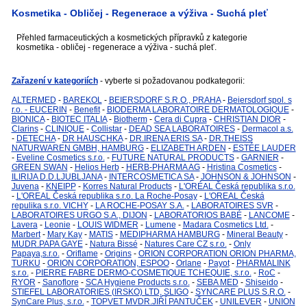
Kosmetika - Obličej - Regenerace a výživa - Suchá pleť
Přehled farmaceutických a kosmetických přípravků z kategorie
kosmetika - obličej - regenerace a výživa - suchá pleť.
Zařazení v kategoriích
- vyberte si požadovanou podkategorii:
ALTERMED
-
BAREKOL
-
BEIERSDORF S.R.O., PRAHA
-
Beiersdorf spol. s
r.o. - EUCERIN
-
Benefit
-
BIODERMA LABORATOIRE DERMATOLOGIQUE
-
BIONICA
-
BIOTEC ITALIA
-
Biotherm
-
Cera di Cupra
-
CHRISTIAN DIOR
-
Clarins
-
CLINIQUE
-
Collistar
-
DEAD SEA LABORATOIRES
-
Dermacol a.s.
-
DETECHA
-
DR HAUSCHKA
-
DR.IRENA ERIS SA
-
DR.THEISS
NATURWAREN GMBH, HAMBURG
-
ELIZABETH ARDEN
-
ESTÉE LAUDER
-
Eveline Cosmetics s.r.o.
-
FUTURE NATURAL PRODUCTS
-
GARNIER
-
GREEN SWAN
-
Helios Herb
-
HERB-PHARMA AG
-
Hristina Cosmetics
-
ILIRIJA D.D.LJUBLJANA
-
INTERCOSMETICA SA
-
JOHNSON & JOHNSON
-
Juvena
-
KNEIPP
-
Korres Natural Products
-
L'ORÉAL Česká republika s.r.o.
-
L'OREAL Česká republika s.r.o. La Roche-Posay
-
L'OREAL Česká
repulika s.r.o. VICHY
-
LA ROCHE-POSAY S.A.
-
LABORATOIRES SVR
-
LABORATOIRES URGO S.A., DIJON
-
LABORATORIOS BABÉ
-
LANCOME
-
Lavera
-
Leonie
-
LOUIS WIDMER
-
Lumene
-
Madara Cosmetics Ltd.
-
Marbert
-
Mary Kay
-
MATIS
-
MEDIPHARMA HAMBURG
-
Mineral Beauty
-
MUDR.PAPA GAYE
-
Natura Bissé
-
Natures Care CZ s.r.o.
-
Only
Papaya,s.r.o.
-
Oriflame
-
Origins
-
ORION CORPORATION ORION PHARMA,
TURKU
-
ORION CORPORATION, ESPOO
-
Orlane
-
Payot
-
PHARMALINK
s.r.o.
-
PIERRE FABRE DERMO-COSMETIQUE TCHEQUIE, s.r.o.
-
RoC
-
RYOR
-
Sanoflore
-
SCA Hygiene Products s.r.o.
-
SEBA MED
-
Shiseido
-
STIEFEL LABORATORIES (IRSKO) LTD, SLIGO
-
SYNCARE PLUS S.R.O.
-
SynCare Plus, s.r.o.
-
TOPVET MVDR.JIŘÍ PANTUČEK
-
UNILEVER
-
UNION