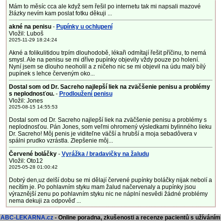
Mám to měsíc cca ale když sem řešil po internetu tak mi napsali mazové
žlázky nevím kam poslat fotku děkuji ...
akné na penisu
-
Pupínky u ochlupení
Vložil: Luboš
2025-11-29 18:24:24
Akné a folikulitidou trpím dlouhodobě, lékaři odmítají řešit příčinu, to nemá
smysl. Ale na penisu se mi dříve pupínky objevily vždy pouze po holení.
Nyní jsem se dlouho neoholil a z ničeho nic se mi objevil na údu malý bílý
pupínek s lehce červeným oko...
Dostal som od Dr. Sacreho najlepší liek na zväčšenie penisu a problémy
s neplodnosťou.
-
Prodloužení penisu
Vložil: Jones
2025-08-15 14:55:53
Dostal som od Dr. Sacreho najlepší liek na zväčšenie penisu a problémy s
neplodnosťou. Pán Jones, som veľmi ohromený výsledkami bylinného lieku
Dr. Sacreho! Môj penis je viditeľne väčší a hrubší a moja sebadôvera v
spálni prudko vzrástla. Zlepšenie môj...
Červené boláčky
-
Vyrážka / bradavičky na žaludu
Vložil: Oto12
2025-05-28 01:00:42
Dobrý den,uz delší dobu se mi dělají červené pupínky boláčky nijak nebolí a
necítím je. Po pohlavním styku mam žalud načervenaly a pupínky jsou
výraznější zenu po pohlavním styku nic ne náplní nesvědi žádné problémy
nema dekuji za odpověď ...
ABC-LEKARNA.cz
- Online poradna, zkušenosti a recenze pacientů s užíváním