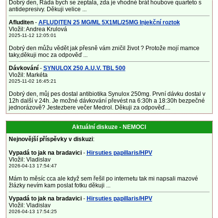
Dobrý den, Ráda bych se zeptala, zda je vhodné brát houbove quarteto s
antidepresivy. Děkuji velice ...
Afluditen
-
AFLUDITEN 25 MG/ML 5X1ML/25MG Injekční roztok
Vložil: Andrea Krulová
2025-11-12 12:05:01
Dobrý den můžu vědět jak přesně vám zničil život ? Protože mojí mamce
taky,děkuji moc za odpověď ...
Dávkování
-
SYNULOX 250 A.U.V. TBL 500
Vložil: Markéta
2025-11-02 16:45:21
Dobrý den, můj pes dostal antibiotika Synulox 250mg. První dávku dostal v
12h další v 24h. Je možné dávkování převést na 6:30h a 18:30h bezpečné
jednorázově? Jestezbere večer Medrol. Děkuji za odpověď....
Aktuální diskuze - NEMOCI
Nejnovější příspěvky v diskuzi
:
Vypadá to jak na bradavici
-
Hirsuties papillaris/HPV
Vložil: Vladislav
2026-04-13 17:54:47
Mám to měsíc cca ale když sem řešil po internetu tak mi napsali mazové
žlázky nevím kam poslat fotku děkuji ...
Vypadá to jak na bradavici
-
Hirsuties papillaris/HPV
Vložil: Vladislav
2026-04-13 17:54:25