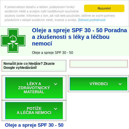
K personalizaci obsahu a reklam, poskytování funkcí
Rozumím!
sociálních médií a analýze naší návštěvnosti využíváme
soubory cookie. Informace o tom, jak náš web používáte, sdílíme se svými partnery
působícími v oblasti sociálních médií, inzerce a analýz.
Zobrazit podrobnosti
ABC-LEKARNA.cz
| Poradna a zkušenosti s léky a léčbou nemocí
Oleje a spreje SPF 30 - 50 Poradna
a zkušenosti s léky a léčbou
nemocí
Oleje a spreje SPF 30 - 50
Nenašli jste co hledáte? Zkuste
Google vyhledávání!
LÉKY A
VÝROBCI
ZDRAVOTNICKÝ
MATERIÁL
POTÍŽE
A LÉČBA NEMOCI
Oleje a spreje SPF 30 - 50