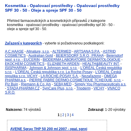
Kosmetika - Opalovací prostředky - Opalovací prostředky
SPF 30 - 50 - Oleje a spreje SPF 30 - 50
Přehled farmaceutických a kosmetických přípravků z kategorie
kosmetika - opalovací prostředky - opalovací prostředky spf 30 - 50 -
oleje a spreje spf 30 - 50.
Zařazení v kategoriích
- vyberte si požadovanou podkategorii:
A.C.HAASE
-
Allnature, s.r.o.
-
ALTERMED
-
ARTSANA S.P.A.
-
ASTRID
COSMETICS
-
Australian Gold
-
BEIERSDORF S.R.O., PRAHA
-
Beiersdorf
spol. s r.o. - EUCERIN
-
BIODERMA LABORATOIRE DERMATOLOGIQUE
-
EKOCHEM COSMETICS
-
ELIZABETH ARDEN
-
HEALTH&BEAUTY INT.
-
ISISPHARMA
-
Johnson & Johnson spol. s r.o.
-
L'ORÉAL Česká republika
s.r.o.
-
L'OREAL Česká republika s.r.o. La Roche-Posay
-
L'OREAL Česká
repulika s.r.o. VICHY
-
LA ROCHE-POSAY S.A.
-
Nezařazeno
-
OMEGA
PHARMA a.s.
-
PIERRE FABRE DERMO-COSMETIQUE TCHEQUIE, s.r.o.
-
Piz Buin
-
Riemann & Co. A/s
-
SEBA MED
-
Simply You Pharmaceuticals a.s.
-
STADA PHARMA CZ
-
SynCare Plus, s.r.o.
-
Trioderm
-
VICHY
-
VIVACO
S.R.O.
Nalezeno:
74 výrobků
Zobrazuji
: 1-20 výrobky
1
|
2
|
3
|
4
AVENE Spray THP 50 200 ml 2007 - opal. sprej