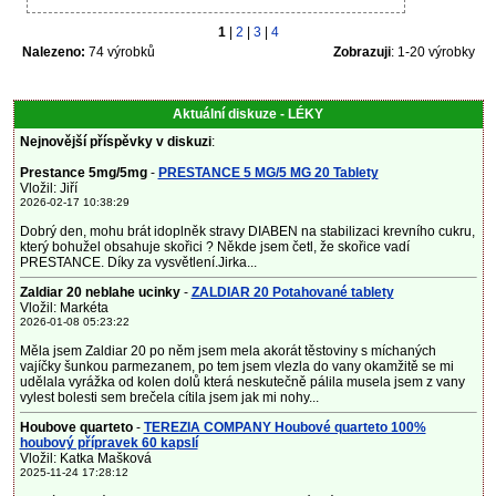
1
|
2
|
3
|
4
Nalezeno:
74 výrobků
Zobrazuji
: 1-20 výrobky
Aktuální diskuze - LÉKY
Nejnovější příspěvky v diskuzi
:
Prestance 5mg/5mg
-
PRESTANCE 5 MG/5 MG 20 Tablety
Vložil: Jiří
2026-02-17 10:38:29
Dobrý den, mohu brát idoplněk stravy DIABEN na stabilizaci krevního cukru,
který bohužel obsahuje skořici ? Někde jsem četl, že skořice vadí
PRESTANCE. Díky za vysvětlení.Jirka...
Zaldiar 20 neblahe ucinky
-
ZALDIAR 20 Potahované tablety
Vložil: Markéta
2026-01-08 05:23:22
Měla jsem Zaldiar 20 po něm jsem mela akorát těstoviny s míchaných
vajíčky šunkou parmezanem, po tem jsem vlezla do vany okamžitě se mi
udělala vyrážka od kolen dolů která neskutečně pálila musela jsem z vany
vylest bolesti sem brečela cítila jsem jak mi nohy...
Houbove quarteto
-
TEREZIA COMPANY Houbové quarteto 100%
houbový přípravek 60 kapslí
Vložil: Katka Mašková
2025-11-24 17:28:12