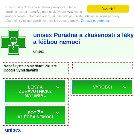
K personalizaci obsahu a reklam, poskytování funkcí
Rozumím!
sociálních médií a analýze naší návštěvnosti využíváme
soubory cookie. Informace o tom, jak náš web používáte, sdílíme se svými partnery
působícími v oblasti sociálních médií, inzerce a analýz.
Zobrazit podrobnosti
ABC-LEKARNA.cz
| Poradna a zkušenosti s léky a léčbou nemocí
unisex Poradna a zkušenosti s léky
a léčbou nemocí
unisex
Nenašli jste co hledáte? Zkuste
Google vyhledávání!
LÉKY A
VÝROBCI
ZDRAVOTNICKÝ
MATERIÁL
POTÍŽE
A LÉČBA NEMOCI
unisex