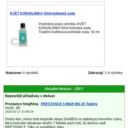
KVĚT KONVALINKA 50ml kolinská voda
Podrobný popis výrobku KVĚT
KONVALINKA 50ml kolinská voda
Tradiční květinová kolínská voda. 50 ml
...
Nalezeno:
6 výrobků
Zobrazuji
: 1-6 výrobky
Aktuální diskuze - LÉKY
Nejnovější příspěvky v diskuzi
:
Prestance 5mg/5mg
-
PRESTANCE 5 MG/5 MG 20 Tablety
Vložil: Jiří
2026-02-17 10:38:29
Dobrý den, mohu brát idoplněk stravy DIABEN na stabilizaci krevního cukru,
který bohužel obsahuje skořici ? Někde jsem četl, že skořice vadí
PRESTANCE. Díky za vysvětlení.Jirka...