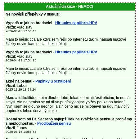
Aktuální diskuze - NEMOCI
Nejnovější příspěvky v diskuzi
:
Vypadá to jak na bradavici
-
Hirsuties papillaris/HPV
Vložil: Vladislav
2026-04-13 17:54:47
Mám to měsíc cca ale když sem řešil po internetu tak mi napsali mazové
žlázky nevím kam poslat fotku děkuji ...
Vypadá to jak na bradavici
-
Hirsuties papillaris/HPV
Vložil: Vladislav
2026-04-13 17:54:25
Mám to měsíc cca ale když sem řešil po internetu tak mi napsali mazové
žlázky nevím kam poslat fotku děkuji ...
akné na penisu
-
Pupínky u ochlupení
Vložil: Luboš
2025-11-29 18:24:24
Akné a folikulitidou trpím dlouhodobě, lékaři odmítají řešit příčinu, to nemá
smysl. Ale na penisu se mi dříve pupínky objevily vždy pouze po holení.
Nyní jsem se dlouho neoholil a z ničeho nic se mi objevil na údu malý bílý
pupínek s lehce červeným oko...
Dostal som od Dr. Sacreho najlepší liek na zväčšenie penisu a problémy
s neplodnosťou.
-
Prodloužení penisu
Vložil: Jones
2025-08-15 14:55:53