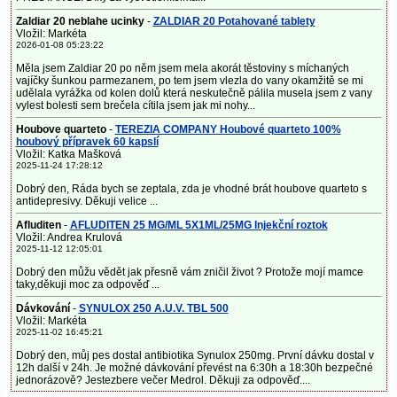
Zaldiar 20 neblahe ucinky
-
ZALDIAR 20 Potahované tablety
Vložil: Markéta
2026-01-08 05:23:22
Měla jsem Zaldiar 20 po něm jsem mela akorát těstoviny s míchaných
vajíčky šunkou parmezanem, po tem jsem vlezla do vany okamžitě se mi
udělala vyrážka od kolen dolů která neskutečně pálila musela jsem z vany
vylest bolesti sem brečela cítila jsem jak mi nohy...
Houbove quarteto
-
TEREZIA COMPANY Houbové quarteto 100%
houbový přípravek 60 kapslí
Vložil: Katka Mašková
2025-11-24 17:28:12
Dobrý den, Ráda bych se zeptala, zda je vhodné brát houbove quarteto s
antidepresivy. Děkuji velice ...
Afluditen
-
AFLUDITEN 25 MG/ML 5X1ML/25MG Injekční roztok
Vložil: Andrea Krulová
2025-11-12 12:05:01
Dobrý den můžu vědět jak přesně vám zničil život ? Protože mojí mamce
taky,děkuji moc za odpověď ...
Dávkování
-
SYNULOX 250 A.U.V. TBL 500
Vložil: Markéta
2025-11-02 16:45:21
Dobrý den, můj pes dostal antibiotika Synulox 250mg. První dávku dostal v
12h další v 24h. Je možné dávkování převést na 6:30h a 18:30h bezpečné
jednorázově? Jestezbere večer Medrol. Děkuji za odpověď....